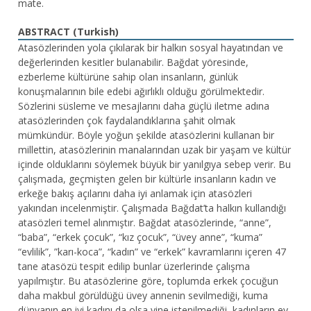
mate.
ABSTRACT (Turkish)
Atasözlerinden yola çıkılarak bir halkın sosyal hayatından ve
değerlerinden kesitler bulanabilir. Bağdat yöresinde,
ezberleme kültürüne sahip olan insanların, günlük
konuşmalarının bile edebi ağırlıklı olduğu görülmektedir.
Sözlerini süsleme ve mesajlarını daha güçlü iletme adına
atasözlerinden çok faydalandıklarına şahit olmak
mümkündür. Böyle yoğun şekilde atasözlerini kullanan bir
millettin, atasözlerinin manalarından uzak bir yaşam ve kültür
içinde olduklarını söylemek büyük bir yanılgıya sebep verir. Bu
çalışmada, geçmişten gelen bir kültürle insanların kadın ve
erkeğe bakış açılarını daha iyi anlamak için atasözleri
yakından incelenmiştir. Çalışmada Bağdat’ta halkın kullandığı
atasözleri temel alınmıştır. Bağdat atasözlerinde, “anne”,
“baba”, “erkek çocuk”, “kız çocuk”, “üvey anne”, “kuma”
“evlilik”, ”karı-koca”, “kadın” ve “erkek” kavramlarını içeren 47
tane atasözü tespit edilip bunlar üzerlerinde çalışma
yapılmıştır. Bu atasözlerine göre, toplumda erkek çocuğun
daha makbul görüldüğü üvey annenin sevilmediği, kuma
dünyanın en iyi kadını da olsa yine istenilmediği, kadınların ev