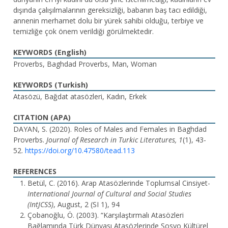
dışında çalışılmalarının gereksizliği, babanın baş tacı edildiği,
annenin merhamet dolu bir yürek sahibi olduğu, terbiye ve
temizliğe çok önem verildiği görülmektedir.
KEYWORDS (English)
Proverbs, Baghdad Proverbs, Man, Woman
KEYWORDS (Turkish)
Atasözü, Bağdat atasözleri, Kadın, Erkek
CITATION (APA)
DAYAN, S. (2020). Roles of Males and Females in Baghdad
Proverbs.
Journal of Research in Turkic Literatures, 1
(1), 43-
52.
https://doi.org/10.47580/tead.113
REFERENCES
Betül, C. (2016). Arap Atasözlerinde Toplumsal Cinsiyet-
International Journal of Cultural and Social Studies
(IntJCSS)
, August, 2 (SI 1), 94
Çobanoğlu, Ö. (2003). “Karşılaştırmalı Atasözleri
Bağlamında Türk Dünyası Atasözlerinde Sosyo Kültürel