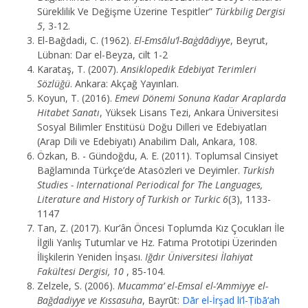
Süreklilik Ve Değişme Üzerine Tespitler”
Türkbilig Dergisi
5
, 3-12.
El-Bağdadi, C. (1962).
El-Emsālu’l-Baġdādiyye
, Beyrut,
Lübnan: Dar el-Beyza, cilt 1-2
Karataş, T. (2007).
Ansiklopedik Edebiyat Terimleri
Sözlüğü
. Ankara: Akçağ Yayınları.
Koyun, T. (2016).
Emevi Dönemi Sonuna Kadar Araplarda
Hitabet Sanatı
, Yüksek Lisans Tezi, Ankara Üniversitesi
Sosyal Bilimler Enstitüsü Doğu Dilleri ve Edebiyatları
(Arap Dili ve Edebiyatı) Anabilim Dalı, Ankara, 108.
Özkan, B. - Gündoğdu, A. E. (2011). Toplumsal Cinsiyet
Bağlamında Türkçe’de Atasözleri ve Deyimler.
Turkish
Studies - International Periodical for The Languages,
Literature and History of Turkish or Turkic 6
(3), 1133-
1147
Tan, Z. (2017). Kur’ân Öncesi Toplumda Kız Çocukları İle
İlgili Yanlış Tutumlar ve Hz. Fatıma Prototipi Üzerinden
İlişkilerin Yeniden İnşası.
Iğdır Üniversitesi İlahiyat
Fakültesi Dergisi, 10
, 85-104.
Zelzele, S. (2006).
Mucamma’ el-Emsal el-‘Ammiyye el-
Bağdadiyye ve Kıssasuha
, Bayrūt:
Dār el-İrşad li’l-Ṭibā‘ah