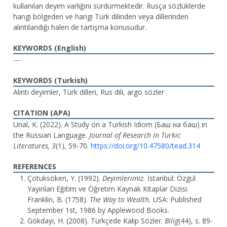
kullanılan deyim varlığını sürdürmektedir. Rusça sözlüklerde
hangi bölgeden ve hangi Türk dilinden veya dillerinden
alıntılandığı halen de tartışma konusudur.
KEYWORDS (English)
---
KEYWORDS (Turkish)
Alıntı deyimler, Türk dilleri, Rus dili, argo sözler
CITATION (APA)
Unal, K. (2022). A Study on a Turkish Idiom (Баш на баш) in
the Russian Language.
Journal of Research in Turkic
Literatures, 3
(1), 59-70.
https://doi.org/10.47580/tead.314
REFERENCES
Çotuksöken, Y. (1992).
Deyimlerimiz.
İstanbul: Özgül
Yayınları Eğitim ve Öğretim Kaynak Kitaplar Dizisi.
Franklin, B. (1758).
The Way to Wealth.
USA: Published
September 1st, 1986 by Applewood Books.
Gökdayı, H. (2008). Türkçede Kalıp Sözler.
Bilig
(44), s. 89-