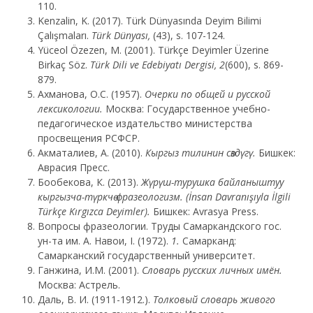
110.
Kenzalin, K. (2017). Türk Dünyasında Deyim Bilimi
Çalışmaları.
Türk Dünyası,
(43), s. 107-124.
Yüceol Özezen, M. (2001). Türkçe Deyimler Üzerine
Birkaç Söz.
Türk Dili ve Edebiyatı Dergisi, 2
(600), s. 869-
879.
Ахманова, О.С. (1957).
Очерки по общей и русской
лексикологии.
Москва: Государственное учебно-
педагогическое издательство министерства
просвещения РСФСР.
Акматалиев, А. (2010).
Кыргыз тилинин сөздүгү.
Бишкек:
Аврасия Пресс.
Бообекова, К. (2013).
Жүрүш-турушка байланыштуу
кыргызча-түркчө фразеологизм. (İnsan Davranışıyla İlgili
Türkçe Kırgızca Deyimler).
Бишкек: Avrasya Press.
Вопросы фразеологии. Труды Самаркандского гос.
ун-та им. А. Навои, I. (1972).
1.
Самарканд:
Самарканский государственный университет.
Ганжина, И.М. (2001).
Словарь русских личных имён.
Москва: Астрель.
Даль, В. И. (1911-1912.).
Толковый словарь живого