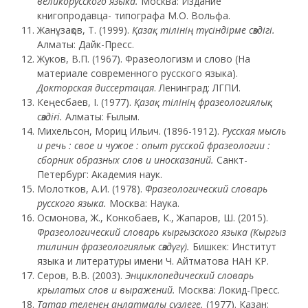
великорусского языка.
Москва: Издание
книгопродавца- типографа М.О. Вольфа.
Жанұзақов, Т. (1999).
Қазақ тілінің түсіндірме сөздігі.
Алматы: Дайк-Пресс.
Жуков, В.П. (1967). Фразеологизм и слово (На
материале современного русского языка).
Докторская диссертацая
. Ленинград: ЛГПИ.
Кеңесбаев, І. (1977).
Қазақ тілінің фразеологиялық
сөздіғі.
Алматы: Ғылым.
Михельсон, Мориц Ильич. (1896-1912).
Русская мысль
и речь : свое и чужое : опыт русской фразеологии :
сборник образных слов и иносказаний.
Санкт-
Петербург: Академия наук.
Молотков, А.И. (1978).
Фразеологический словарь
русского языка.
Москва: Наука.
Осмонова, Ж., Конкобаев, К., Жапаров, Ш. (2015).
Фразеологический словарь кыргызского языка (Кыргыз
тилинин фразеологиялык сөздүгү).
Бишкек: Институт
языка и литературы имени Ч. Айтматова НАН КР.
Серов, В.В. (2003).
Энциклопедический словарь
крылатых слов и выражений.
Москва: Локид-Пресс.
Татар теленең аңлатмалы сүзлеге.
(1977). Казан: