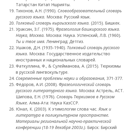
Татарстан Китап Ншрияты.
Тихонов, А.Н. (1990).
Словообразовательный словарь
русского языка.
Москва: Русский язык.
Толковый словарь кыргызского языка.
(2015). Бишкек.
Ураксин, З.Г. (1975).
Фразеология башкирского языка.
Наука, Москва.
Москва: Наука. Успенский, Л.В. (1960).
Ты и твое имя.
Ленинград: Детгиз.
Ушаков, Д.Н. (1935-1940).
Толковый словарь русского
языка.
Москва: Государственное издательство
иностранных и национальных словарей.
Фаткуллина, Ф., & Сулейманова, А. (2015). Тюркизмы
в русской лингвокультуре.
С
овременные проблемы науки и образования
, 371-377.
Фёдоров, А.И. (2008).
Фразеологический словарь
русского литературного языка.
Москва: Астрель, АСТ.
Шипова, Е.Н. (1976).
Cлoвapь Тюpкизмoв в Pуccкoм
Языкe.
Aлмa-Aтa: Наука KaзCCP.
Юнал, К. (2003). К этимологии слова час.
Язык и
литература в поликультурном пространстве.
Материалы региональной научно-практической
конференции (18-19 декабря 2003г.)
. Бирск: Бирский