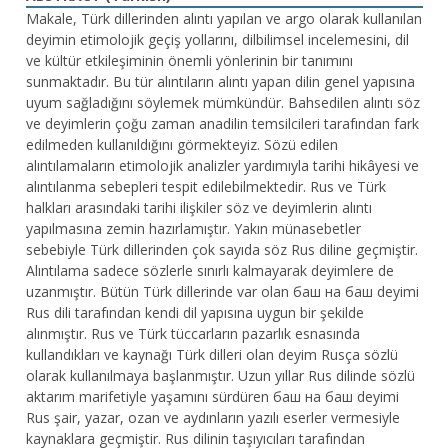
Makale, Türk dillerinden alıntı yapılan ve argo olarak kullanılan
deyimin etimolojik geçiş yollarını, dilbilimsel incelemesini, dil
ve kültür etkileşiminin önemli yönlerinin bir tanımını
sunmaktadır. Bu tür alıntıların alıntı yapan dilin genel yapısına
uyum sağladığını söylemek mümkündür. Bahsedilen alıntı söz
ve deyimlerin çoğu zaman anadilin temsilcileri tarafından fark
edilmeden kullanıldığını görmekteyiz. Sözü edilen
alıntılamaların etimolojik analizler yardımıyla tarihi hikâyesi ve
alıntılanma sebepleri tespit edilebilmektedir. Rus ve Türk
halkları arasındaki tarihi ilişkiler söz ve deyimlerin alıntı
yapılmasına zemin hazırlamıştır. Yakın münasebetler
sebebiyle Türk dillerinden çok sayıda söz Rus diline geçmiştir.
Alıntılama sadece sözlerle sınırlı kalmayarak deyimlere de
uzanmıştır. Bütün Türk dillerinde var olan баш на баш deyimi
Rus dili tarafından kendi dil yapısına uygun bir şekilde
alınmıştır. Rus ve Türk tüccarların pazarlık esnasında
kullandıkları ve kaynağı Türk dilleri olan deyim Rusça sözlü
olarak kullanılmaya başlanmıştır. Uzun yıllar Rus dilinde sözlü
aktarım marifetiyle yaşamını sürdüren баш на баш deyimi
Rus şair, yazar, ozan ve aydınların yazılı eserler vermesiyle
kaynaklara geçmiştir. Rus dilinin taşıyıcıları tarafından