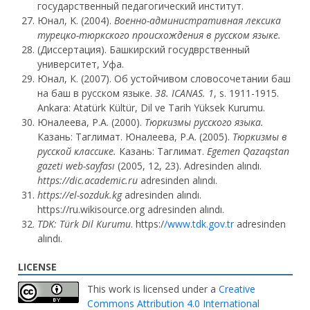
государственный педагогический институт.
Юнал, K. (2004).
Военно-административная лексика
турецко-тюркского происхождения в русском языке.
(Диссертация). Башкирский госудврственный
университет, Уфа.
Юнал, К. (2007). Об устойчивом словосочетании баш
на баш в русском языке.
38. ICANAS. 1
, s. 1911-1915.
Ankara: Atatürk Kültür, Dil ve Tarih Yüksek Kurumu.
Юналеева, Р.А. (2000).
Тюркизмы русского языка.
Казань: Таглимат. Юналеева, Р.А. (2005).
Тюркизмы в
русской классике.
Казань: Таглимат.
Egemen Qazaqstan
gazeti web-sayfası
(2005, 12, 23). Adresinden alındı.
https://dic.academic.ru
adresinden alındı.
https://el-sozduk.kg
adresinden alındı.
https://ru.wikisource.org adresinden alındı.
TDK: Türk Dil Kurumu
. https:/
/www
.
tdk.gov.tr
adresinden
alındı.
LICENSE
This work is licensed under a
Creative
Commons Attribution 4.0 International