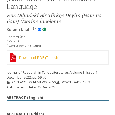
Language
Rus Dilindeki Bir Türkçe Deyim (Баш на
баш) Üzerine İnceleme
1
2
*
Kerami Unal
1
Kerami Ünal
2
Kerami
*
Corresponding Author
Download PDF (Turkish)
Journal of Research in Turkic Literatures, Volume 3, Issue 1,
December 2022, pp. 59-70
OPEN ACCESS
VIEWS: 2650
DOWNLOADS: 1382
Publication date:
15 Dec 2022
ABSTRACT (English)
---
ABSTRACT (Turkish)